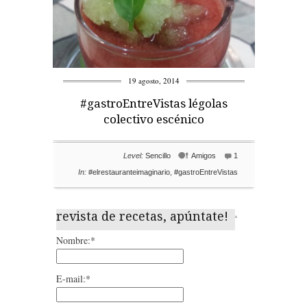
19 agosto, 2014
#gastroEntreVistas légolas
colectivo escénico
Level:
Sencillo
Amigos
1
In:
#elrestauranteimaginario
,
#gastroEntreVistas
revista de recetas, apúntate!
Nombre:*
E-mail:*