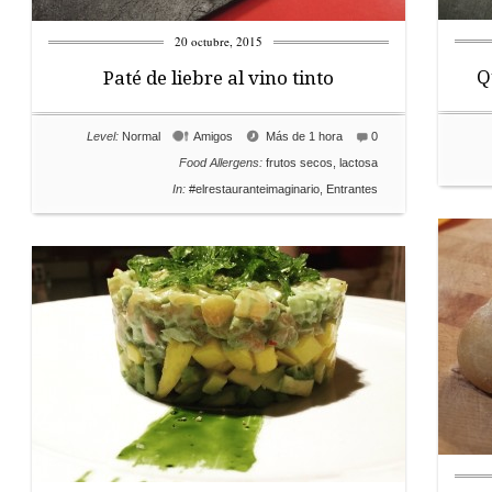
20 octubre, 2015
Q
Paté de liebre al vino tinto
Level:
Normal
Amigos
Más de 1 hora
0
Food Allergens:
frutos secos
,
lactosa
In:
#elrestauranteimaginario
,
Entrantes