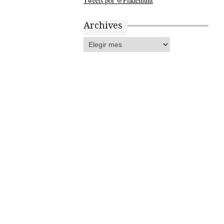
Tweets por @Plademunt
Archives