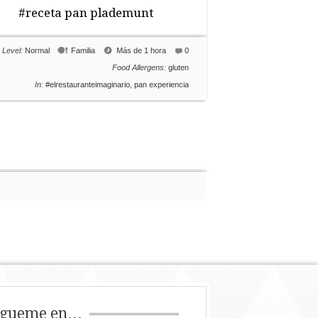
#receta pan plademunt
Level:
Normal
Familia
Más de 1 hora
0
Food Allergens:
gluten
In:
#elrestauranteimaginario
,
pan experiencia
ígueme en…