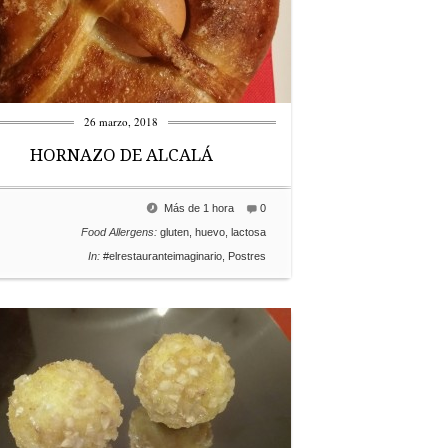
26 marzo, 2018
HORNAZO DE ALCALÁ
Más de 1 hora
0
Food Allergens:
gluten
,
huevo
,
lactosa
In:
#elrestauranteimaginario
,
Postres