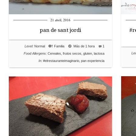
21 abril, 2016
pan de sant jordi
#r
Level:
Normal
Familia
Más de 1 hora
1
Lev
Food Allergens:
Cereales
,
frutos secos
,
gluten
,
lactosa
In:
#elrestauranteimaginario
,
pan experiencia