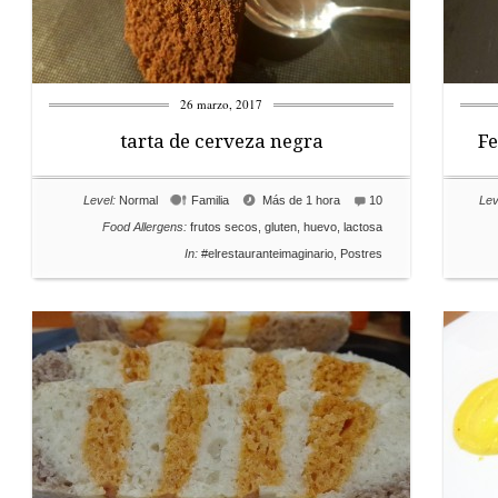
26 marzo, 2017
tarta de cerveza negra
Fe
Level:
Normal
Familia
Más de 1 hora
10
Lev
Food Allergens:
frutos secos
,
gluten
,
huevo
,
lactosa
In:
#elrestauranteimaginario
,
Postres