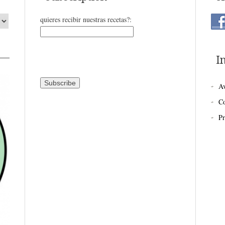
quieres recibir nuestras recetas?:
I
Av
Co
Pr