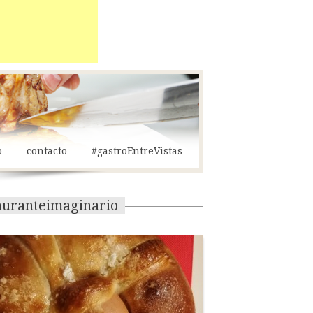
o
contacto
#gastroEntreVistas
tauranteimaginario