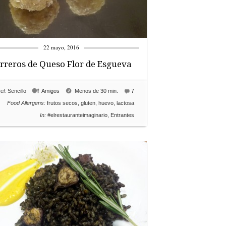
22 mayo, 2016
rreros de Queso Flor de Esgueva
el:
Sencillo
Amigos
Menos de 30 min.
7
Food Allergens:
frutos secos
,
gluten
,
huevo
,
lactosa
In:
#elrestauranteimaginario
,
Entrantes