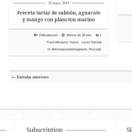
22 mayo, 2015
#receta tartar de salmón, aguacate
y mango con plancton marino
Delicatessen
Menos de 30 min.
1
Food Allergens:
huevo
Level:
Normal
In:
#elrestauranteimaginario
,
Pescado
← Entradas anteriores
Subscription
S