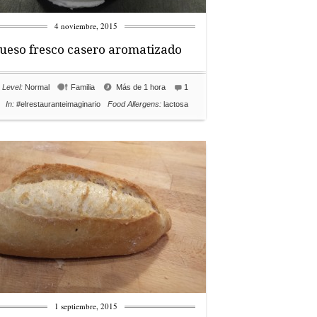
4 noviembre, 2015
ueso fresco casero aromatizado
Level:
Normal
Familia
Más de 1 hora
1
In:
#elrestauranteimaginario
Food Allergens:
lactosa
1 septiembre, 2015