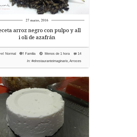
27 marzo, 2016
eceta arroz negro con pulpo y all
i oli de azafrán
el:
Normal
Familia
Menos de 1 hora
14
In:
#elrestauranteimaginario
,
Arroces