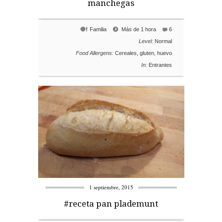
manchegas
Familia
Más de 1 hora
6
Level:
Normal
Food Allergens:
Cereales
,
gluten
,
huevo
In:
Entrantes
1 septiembre, 2015
#receta pan plademunt