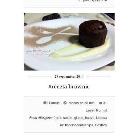
In:
pan experiencia
28 septiembre, 2014
#receta brownie
Familia
Menos de 30 min.
31
Level:
Normal
Food Allergens:
frutos secos
,
gluten
,
huevo
,
lactosa
In:
#cocinacontushijos
,
Postres