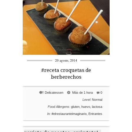
20 agosto, 2014
#receta croquetas de
berberechos
Delicatessen
Más de 1 hora
0
Level:
Normal
Food Allergens:
gluten
,
huevo
,
lactosa
In:
#elrestauranteimaginario
,
Entrantes