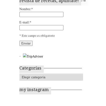
revista de recetas, apúntate!
← Entradas anteriores
Entradas recientes →
Nombre:*
E-mail:*
* Este campo es obligatorio
Categorías
my instagram