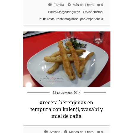
Familia
Más de 1 hora
0
Food Allergens:
gluten
Level:
Normal
In:
#elrestauranteimaginario
,
pan experiencia
22 noviembre, 2014
#receta berenjenas en
tempura con kalenji, wasabi y
miel de caña
Amigos
Menos de 1 hora
9