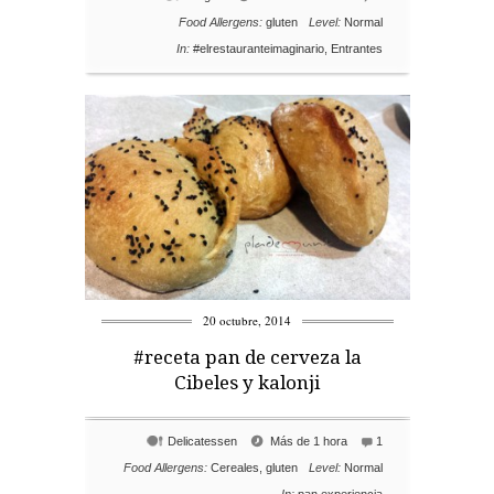
Food Allergens:
gluten
Level:
Normal
In:
#elrestauranteimaginario
,
Entrantes
20 octubre, 2014
#receta pan de cerveza la
Cibeles y kalonji
Delicatessen
Más de 1 hora
1
Food Allergens:
Cereales
,
gluten
Level:
Normal